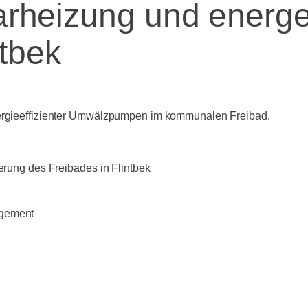
olarheizung und energ
ntbek
energieeffizienter Umwälzpumpen im kommunalen Freibad.
ierung des Freibades in Flintbek
agement